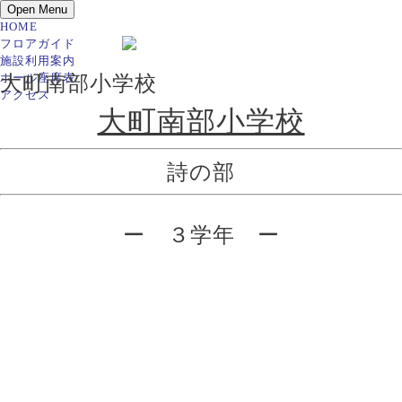
Open Menu
HOME
フロアガイド
施設利用案内
ホール座席表
大町南部小学校
アクセス
大町南部小学校
詩の部
ー ３学年 ー