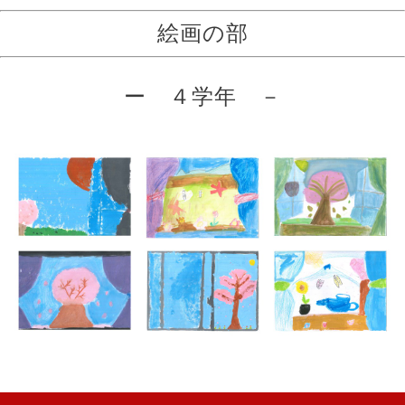
絵画の部
ー ４学年 －