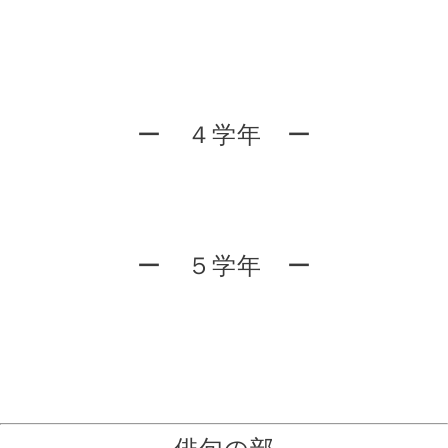
ー ４学年 ー
ー ５学年 ー